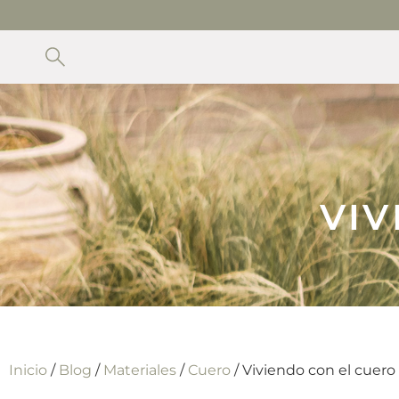
PARA VER LOS MUEBLES DISPONIBLES CON ENTREGA IN
VI
Inicio
/
Blog
/
Materiales
/
Cuero
/ Viviendo con el cuero