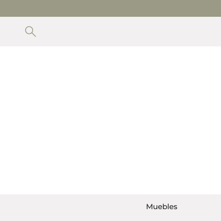
PARA VER LOS MUEBLES DISPONIBLES CON ENTREGA IN
LI
Muebles